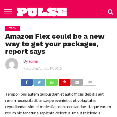
HOME
ABOUT
NEWS
APPAREL
TOYS
LUBES/LOTIONS/WELLNESS
TECHNOLOGY
ADVERTISE
PAST
SUBSCRIBE
CONTACT
PRIVACY
ISSUES
TO PULSE
US
POLICY
TECH
MAGAZINE
Amazon Flex could be a new
way to get your packages,
report says
By
admin
Posted on
August 19, 2015
COMMENTS
Temporibus autem quibusdam et aut officiis debitis aut
rerum necessitatibus saepe eveniet ut et voluptates
repudiandae sint et molestiae non recusandae. Itaque earum
rerum hic tenetur a sapiente delectus, ut aut reiciendis