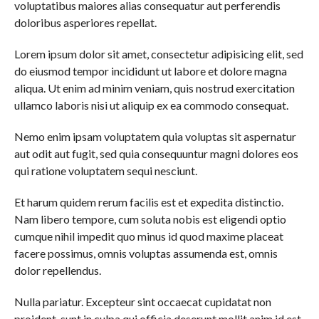
voluptatibus maiores alias consequatur aut perferendis
doloribus asperiores repellat.
Lorem ipsum dolor sit amet, consectetur adipisicing elit, sed
do eiusmod tempor incididunt ut labore et dolore magna
aliqua. Ut enim ad minim veniam, quis nostrud exercitation
ullamco laboris nisi ut aliquip ex ea commodo consequat.
Nemo enim ipsam voluptatem quia voluptas sit aspernatur
aut odit aut fugit, sed quia consequuntur magni dolores eos
qui ratione voluptatem sequi nesciunt.
Et harum quidem rerum facilis est et expedita distinctio.
Nam libero tempore, cum soluta nobis est eligendi optio
cumque nihil impedit quo minus id quod maxime placeat
facere possimus, omnis voluptas assumenda est, omnis
dolor repellendus.
Nulla pariatur. Excepteur sint occaecat cupidatat non
proident, sunt in culpa qui officia deserunt mollit anim id est