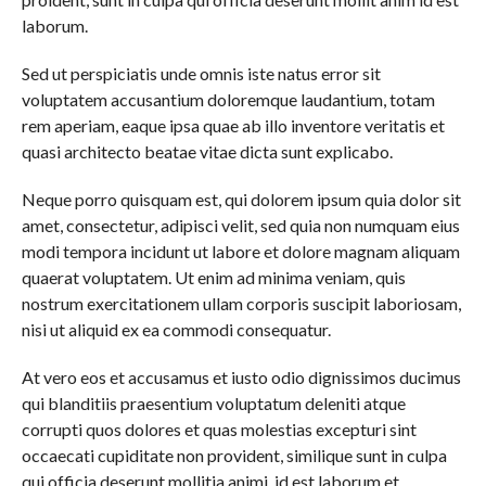
laborum.
Sed ut perspiciatis unde omnis iste natus error sit
voluptatem accusantium doloremque laudantium, totam
rem aperiam, eaque ipsa quae ab illo inventore veritatis et
quasi architecto beatae vitae dicta sunt explicabo.
Neque porro quisquam est, qui dolorem ipsum quia dolor sit
amet, consectetur, adipisci velit, sed quia non numquam eius
modi tempora incidunt ut labore et dolore magnam aliquam
quaerat voluptatem. Ut enim ad minima veniam, quis
nostrum exercitationem ullam corporis suscipit laboriosam,
nisi ut aliquid ex ea commodi consequatur.
At vero eos et accusamus et iusto odio dignissimos ducimus
qui blanditiis praesentium voluptatum deleniti atque
corrupti quos dolores et quas molestias excepturi sint
occaecati cupiditate non provident, similique sunt in culpa
qui officia deserunt mollitia animi, id est laborum et