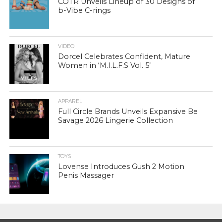
COTR Unveils Lineup of 30 Designs of
b-Vibe C-rings
VIDEO
Dorcel Celebrates Confident, Mature
Women in ‘M.I.L.F.S Vol. 5’
APPAREL
Full Circle Brands Unveils Expansive Be
Savage 2026 Lingerie Collection
TOYS
Lovense Introduces Gush 2 Motion
Penis Massager