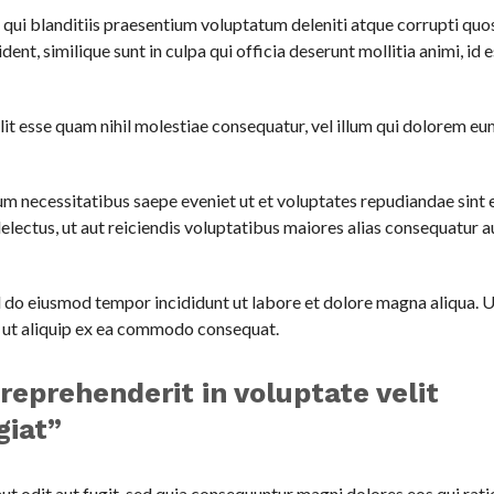
qui blanditiis praesentium voluptatum deleniti atque corrupti quo
ent, similique sunt in culpa qui officia deserunt mollitia animi, id 
lit esse quam nihil molestiae consequatur, vel illum qui dolorem eu
m necessitatibus saepe eveniet ut et voluptates repudiandae sint 
lectus, ut aut reiciendis voluptatibus maiores alias consequatur a
ed do eiusmod tempor incididunt ut labore et dolore magna aliqua. 
i ut aliquip ex ea commodo consequat.
 reprehenderit in voluptate velit
giat”
t odit aut fugit, sed quia consequuntur magni dolores eos qui rat