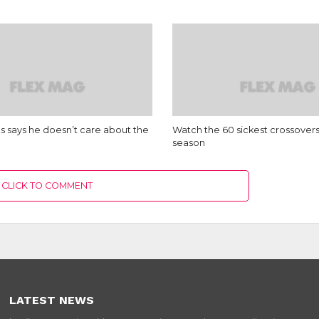
s says he doesn’t care about the
Watch the 60 sickest crossover
season
CLICK TO COMMENT
LATEST NEWS