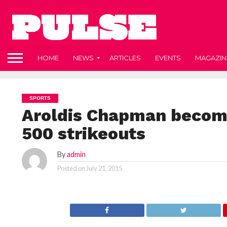
HOME
NEWS
ARTICLES
EVENTS
MAGAZIN
SPORTS
Aroldis Chapman become
500 strikeouts
By
admin
Posted on
July 21, 2015