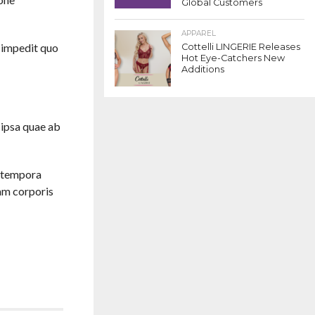
Global Customers
APPAREL
l impedit quo
Cottelli LINGERIE Releases
Hot Eye-Catchers New
Additions
 ipsa quae ab
i tempora
am corporis