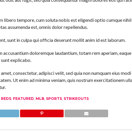
am libero tempore, cum soluta nobis est eligendi optio cumque nihi
tas assumenda est, omnis dolor repellendus.
t, sunt in culpa qui officia deserunt mollit anim id est laborum.
atem accusantium doloremque laudantium, totam rem aperiam, eaque
a sunt explicabo.
 amet, consectetur, adipisci velit, sed quia non numquam eius mod
tatem. Ut enim ad minima veniam, quis nostrum exercitationem ull
ur.
 REDS
,
FEATURED
,
MLB
,
SPORTS
,
STRIKEOUTS