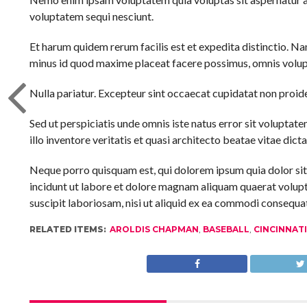
voluptatem sequi nesciunt.
Et harum quidem rerum facilis est et expedita distinctio. N
minus id quod maxime placeat facere possimus, omnis volup
Nulla pariatur. Excepteur sint occaecat cupidatat non proiden
Sed ut perspiciatis unde omnis iste natus error sit volupt
illo inventore veritatis et quasi architecto beatae vitae dict
Neque porro quisquam est, qui dolorem ipsum quia dolor sit
incidunt ut labore et dolore magnam aliquam quaerat volup
suscipit laboriosam, nisi ut aliquid ex ea commodi consequat
RELATED ITEMS:
AROLDIS CHAPMAN
,
BASEBALL
,
CINCINNATI