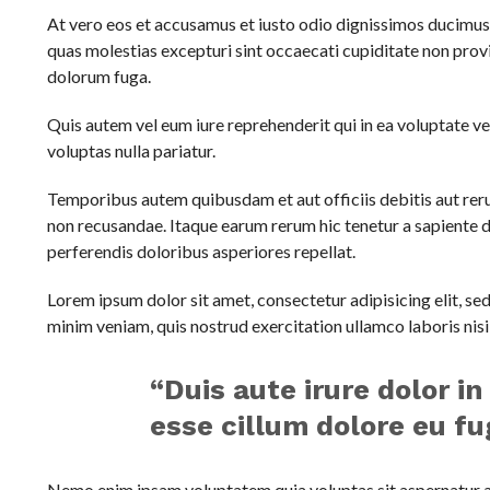
At vero eos et accusamus et iusto odio dignissimos ducimus 
quas molestias excepturi sint occaecati cupiditate non provid
dolorum fuga.
Quis autem vel eum iure reprehenderit qui in ea voluptate ve
voluptas nulla pariatur.
Temporibus autem quibusdam et aut officiis debitis aut reru
non recusandae. Itaque earum rerum hic tenetur a sapiente de
perferendis doloribus asperiores repellat.
Lorem ipsum dolor sit amet, consectetur adipisicing elit, s
minim veniam, quis nostrud exercitation ullamco laboris nis
“Duis aute irure dolor in
esse cillum dolore eu fu
Nemo enim ipsam voluptatem quia voluptas sit aspernatur au