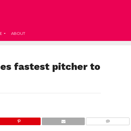
E
ABOUT
s fastest pitcher to
COMMENTS