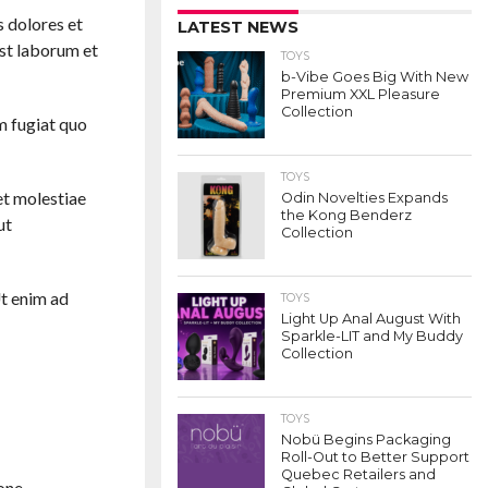
s dolores et
LATEST NEWS
est laborum et
TOYS
b-Vibe Goes Big With New
Premium XXL Pleasure
Collection
m fugiat quo
TOYS
et molestiae
Odin Novelties Expands
the Kong Benderz
ut
Collection
Ut enim ad
TOYS
Light Up Anal August With
Sparkle-LIT and My Buddy
Collection
TOYS
Nobü Begins Packaging
Roll-Out to Better Support
Quebec Retailers and
ione